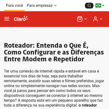
Ir para o Corpo do
Ir para o Cabeçalho do
Ir para o Rodapé do
Para você
Para empresas
site
site
site
Roteador: Entenda o Que É,
Como Configurar e as Diferenças
Entre Modem e Repetidor
Ter uma conexão de internet rápida e estável em casa é
essencial nos dias de hoje, seja para trabalhar
remotamente, assistir suas séries e filmes preferidos, jogar
online ou simplesmente navegar nas redes sociais. Mas
você já parou para pensar em como todos os seus
dispositivos conseguem se conectar à internet ao mesmo
tempo? A resposta está em um pequeno aparelho que faz
toda a diferença na sua experiência digital:
o roteador
.