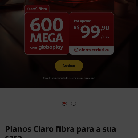
Valor mensal
179
,
90
R$
Assinar
Consulte disponibilidade e oferta para a sua
região.
Planos Claro fibra para a sua