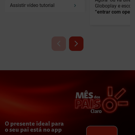
Assistir vídeo tutorial
Globoplay e escol
“entrar com opera
Chegamos a 4 milhões
de pontos #CLARO-
WIFI espalhados pelo
Brasil
E o melhor? Uma rede sem custo