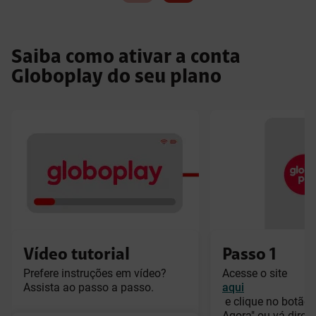
Saiba como ativar a conta
Globoplay do seu plano
Vídeo tutorial
Passo 1
Prefere instruções em vídeo?
Acesse o site
Assista ao passo a passo.
aqui
e clique no botão 
Agora"
ou vá diret