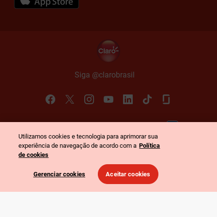
Siga @claro
brasil
Política de Privacidade
Portal de Privacidade
Utilizamos cookies e tecnologia para aprimorar sua
©
2026
Claro. Todos os direitos reservados
-
experiência de navegação de acordo com a
Política
CNPJ: 40.432.544/0001-47
-
Rua Henri Dunant, 780 - São Paulo - SP
de cookies
Gerenciar cookies
Aceitar cookies