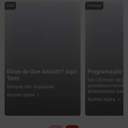
LIKE
Polishop
Dicas do Que Assistir? Aqui
Programação Po
Tem!
São 24 horas de pr
apresentam inovaçõ
Sinopse não disponível.
diferenciados que t
Assista agora
praticidade, econom
Assista agora
para sua vida. O es
para quem gosta de
valoriza oportunida
especiais.