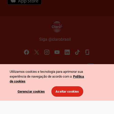
Siga @claro
brasil
Política de Privacidade
Portal de Privacidade
Utilizamos cookies e tecnologia para aprimorar sua
©
2026
Claro. Todos os direitos reservados
-
experiência de navegação de acordo com a
Política
CNPJ: 40.432.544/0001-47
-
Rua Henri Dunant, 780 - São Paulo - SP
de cookies
Gerenciar cookies
Aceitar cookies