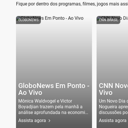
Fique por dentro dos programas, filmes, jogos mais a
GLOBONEWS
CNN BRASIL
GloboNews Em Ponto -
CNN Novo
Ao Vivo
Vivo
Mônica Waldvogel e Victor
Um Novo Dia 
Boyadjian trazem pela manhã a
Nogueira apre
análise aprofundada na economia
discussões pol
e política, com entrevistados que
economia e d
Assista agora
Assista agora
apresentam todos os lados da