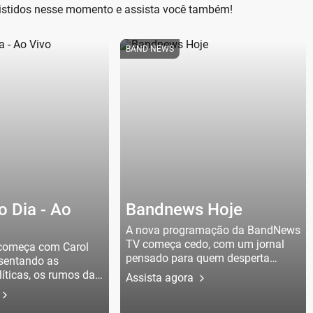
ssistidos nesse momento e assista você também!
BAND NEWS
 Dia - Ao
Bandnews Hoje
A nova programação da BandNews
TV começa cedo, com um jornal
começa com Carol
pensado para quem desperta
sentando as
conectado aos acontecimentos
íticas, os rumos da
Assista agora
que movimentam o Brasil e o
o mundo.
mundo.