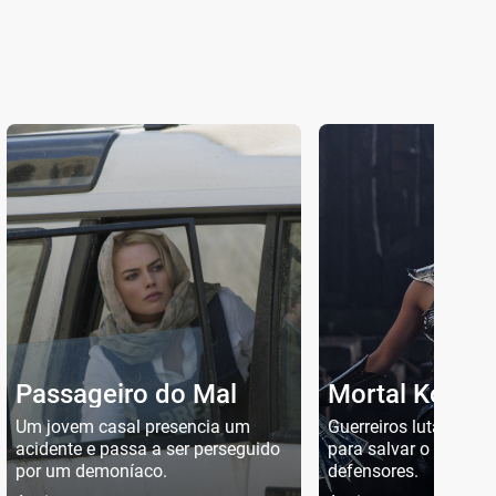
Passageiro do Mal
Mortal Kombat
Um jovem casal presencia um
Guerreiros lutam con
acidente e passa a ser perseguido
para salvar o Reino d
por um demoníaco.
defensores.