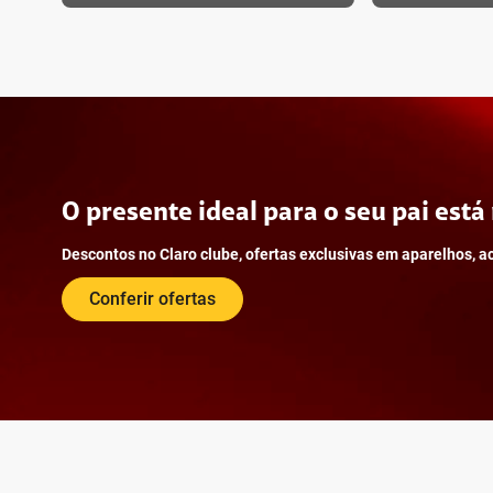
notícia.
Aproveite as combinações no multi
Adicione outros produtos Claro e viva a experiência completa 
Saiba mais