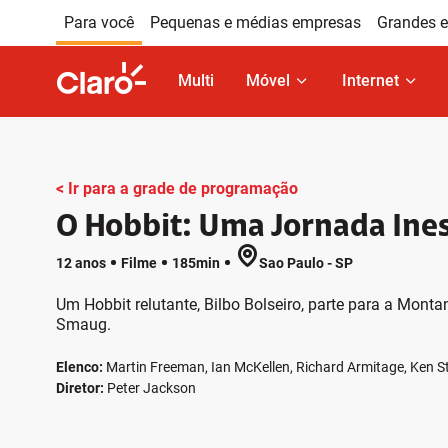
Ir para o Corpo do site
Ir para o Cabeçalho do site
Ir para o R
Para você
Pequenas e médias empresas
Grandes e
Multi
Móvel
Internet
< Ir para a grade de programação
O Hobbit: Uma Jornada Ine
12 anos
Filme
185min
Sao Paulo - SP
Um Hobbit relutante, Bilbo Bolseiro, parte para a Mon
Smaug.
Elenco:
Martin Freeman, Ian McKellen, Richard Armitage, Ken S
Diretor:
Peter Jackson