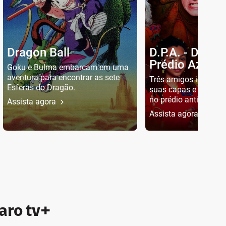
Dragon Ball
D.P.A. - Detet
Prédio Azul
Goku e Bulma embarcam em uma
aventura para encontrar as sete
Três amigos insepará
Esferas do Dragão.
suas capas e desven
no prédio antigo on
Assista agora
Assista agora
aro tv+