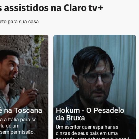
 assistidos na Claro tv+
eto para sua casa
ê na Toscana
Hokum - O Pesadelo
da Bruxa
a a Itália para se
ila de um
Um escritor quer espalhar as
 sem permissão.
cinzas de seus pais em uma