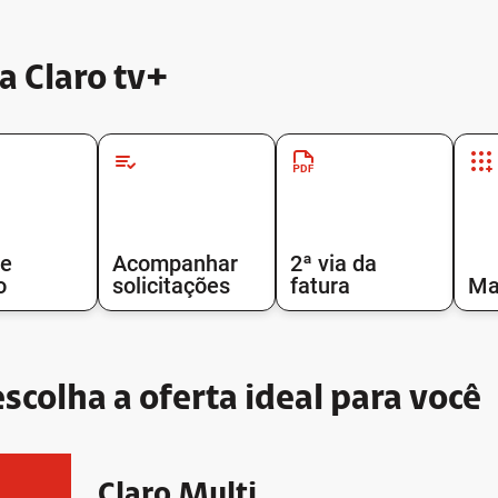
a Claro tv+
te
Acompanhar
2ª via da
o
solicitações
fatura
Ma
colha a oferta ideal para você
Claro Multi