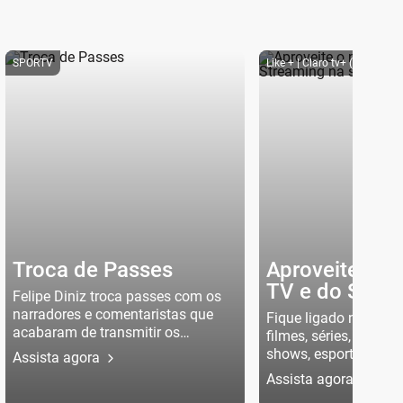
SPORTV
Like + | Claro tv+ (CANAL 
Troca de Passes
Aproveite o m
TV e do Strea
Felipe Diniz troca passes com os
sua Claro tv+
narradores e comentaristas que
Fique ligado nas mel
acabaram de transmitir os
filmes, séries, docume
principais jogos da rodada.
shows, esportes e mu
Assista agora
Aproveite com toda a 
Assista agora
melhor da TV e do St