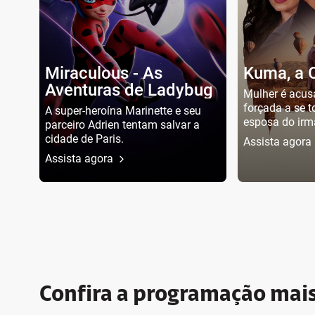
Miraculous - As
Kuma, a 
Aventuras de Ladybug
Mulher é acus
forçada a se 
A super-heroína Marinette e seu
esposa do irm
parceiro Adrien tentam salvar a
cidade de Paris.
Assista agora
Assista agora
Confira a programação mais