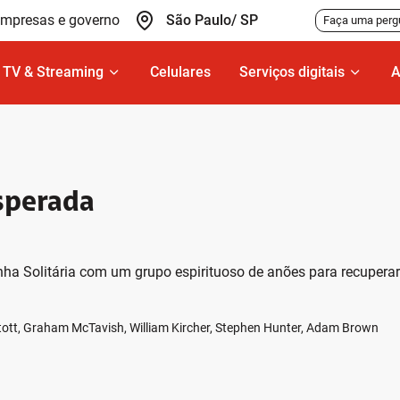
odapé do site
mpresas e governo
São Paulo
/
SP
Faça uma perg
TV & Streaming
Celulares
Serviços digitais
A
sperada
tanha Solitária com um grupo espirituoso de anões para recuper
tott, Graham McTavish, William Kircher, Stephen Hunter, Adam Brown