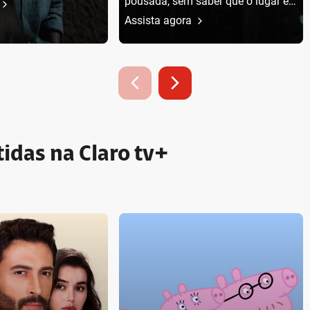
pousada, sem saber que o lugar é
assombrado.
Assista agora
tidas na Claro tv+