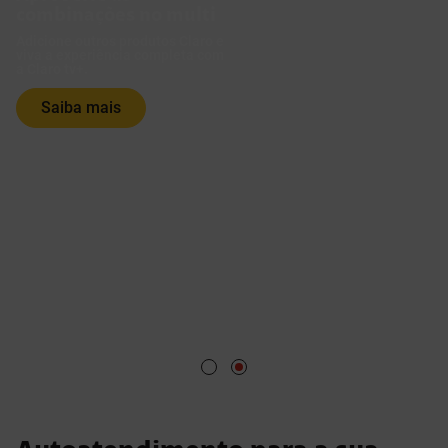
combinações no multi
Adicione outros produtos Claro e
viva a experiência completa com
a Claro tv+.
Saiba mais