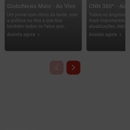
GloboNews Mais - Ao Vivo
CNN 360º - Ao 
Um jornal com ritmo da tarde, com
Todos os ângulos da
a política no dna e que traz
mais importantes d
também todos os fatos que
atualizações, debat
importam. Apresentação de Júlia
em tempo real.
Assista agora
Assista agora
Duailibi.
Aproveite as